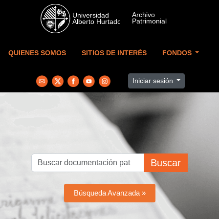
Skip to main content
QUIENES SOMOS
SITIOS DE INTERÉS
FONDOS
Iniciar sesión
Buscar
Búsqueda Avanzada »