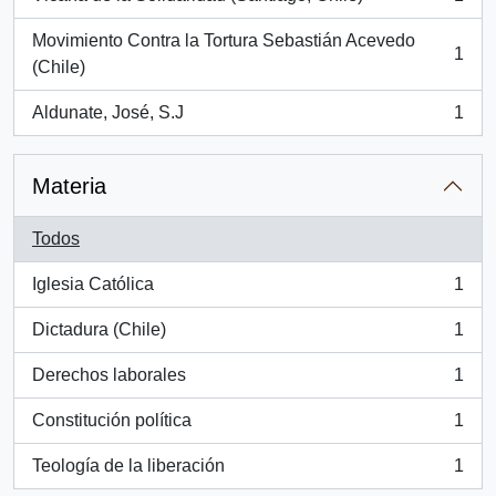
, 1 resultados
Movimiento Contra la Tortura Sebastián Acevedo
1
, 1 resultados
(Chile)
Aldunate, José, S.J
1
, 1 resultados
Materia
Todos
Iglesia Católica
1
, 1 resultados
Dictadura (Chile)
1
, 1 resultados
Derechos laborales
1
, 1 resultados
Constitución política
1
, 1 resultados
Teología de la liberación
1
, 1 resultados