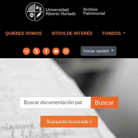
Skip to main content
QUIENES SOMOS
SITIOS DE INTERÉS
FONDOS
Iniciar sesión
Buscar
Búsqueda Avanzada »