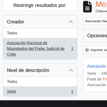
Mos
Restringir resultados por:
Colecc
Remove filter:
Creador
Asociación Nac
Todos
Opciones
Asociación Nacional de
Magistrados del Poder Judicial de
1
Imprimir vi
, 1 resultados
Chile
Asociación 
Nivel de descripción
Serie
·
199
Parte de
Pr
Todos
Asociación 
Serie
1
, 1 resultados