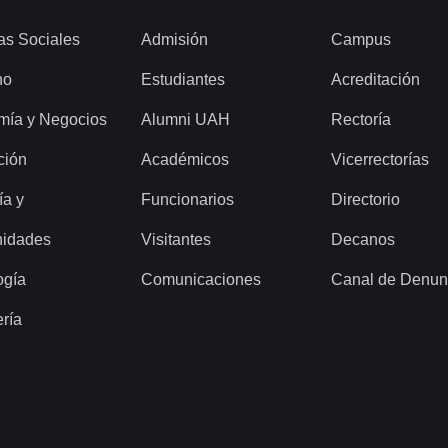
as Sociales
Admisión
Campus
ho
Estudiantes
Acreditación
mía y Negocios
Alumni UAH
Rectoría
ción
Académicos
Vicerrectorías
ía y
Funcionarios
Directorio
idades
Visitantes
Decanos
ogía
Comunicaciones
Canal de Denun
ería