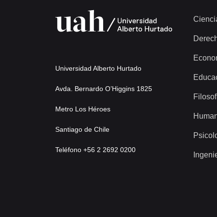
Cienci
Derec
Econo
Universidad Alberto Hurtado
Educa
Avda. Bernardo O’Higgins 1825
Filosof
Metro Los Héroes
Human
Santiago de Chile
Psicol
Teléfono +56 2 2692 0200
Ingeni