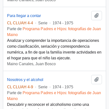
Añadi
Para llegar a contar
CL CLUAH 4-4
·
Serie
·
1974 - 1975
Parte de
Programa Padres e Hijos: fotografías de Juan
Maino
Analizar y comprender la importancia de operaciones
como clasificación, seriación y correspondencia
numérica, a fin de que la familia invente actividades en
el hogar para que el niño las ejecute.
Maino Canales, Juan Bosco
Añadi
Nosotros y el alcohol
CL CLUAH 4-9
·
Serie
·
1974 - 1975
Parte de
Programa Padres e Hijos: fotografías de Juan
Maino
Descubrir y reconocer el alcoholismo como una