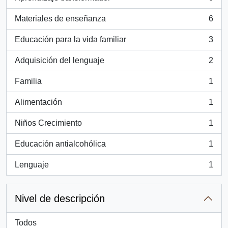
, 6 resultados
Materiales de enseñanza
6
, 6 resultados
Educación para la vida familiar
3
, 3 resultados
Adquisición del lenguaje
2
, 2 resultados
Familia
1
, 1 resultados
Alimentación
1
, 1 resultados
Niños Crecimiento
1
, 1 resultados
Educación antialcohólica
1
, 1 resultados
Lenguaje
1
, 1 resultados
Nivel de descripción
Todos