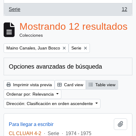
Serie
12
, 12 resultados
Mostrando 12 resultados
Colecciones
Remove filter:
Remove filter:
Maino Canales, Juan Bosco
Serie
Opciones avanzadas de búsqueda
Imprimir vista previa
Card view
Table view
Ordenar por: Relevancia
Dirección: Clasificación en orden ascendente
Añadi
Para llegar a escribir
CL CLUAH 4-2
·
Serie
·
1974 - 1975