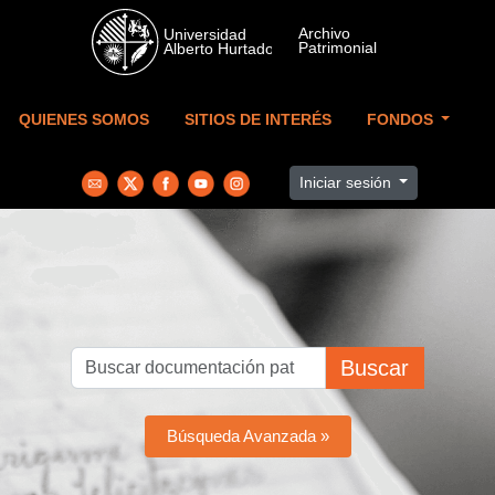
Skip to main content
QUIENES SOMOS
SITIOS DE INTERÉS
FONDOS
Iniciar sesión
Buscar
Búsqueda Avanzada »