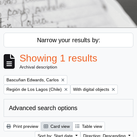
Narrow your results by:
Showing 1 results
Archival description
Remove filter:
Bascuñan Edwards, Carlos
Remove filter:
Remove filter:
Región de Los Lagos (Chile)
With digital objects
Advanced search options
Print preview
Card view
Table view
Sort by: Start date
Direction: Descending