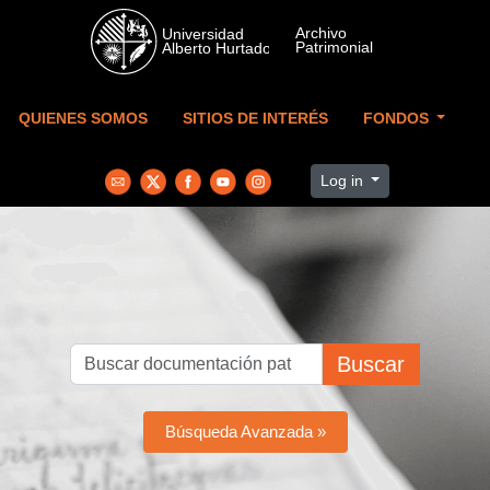
Skip to main content
QUIENES SOMOS
SITIOS DE INTERÉS
FONDOS
Log in
Buscar
Búsqueda Avanzada »