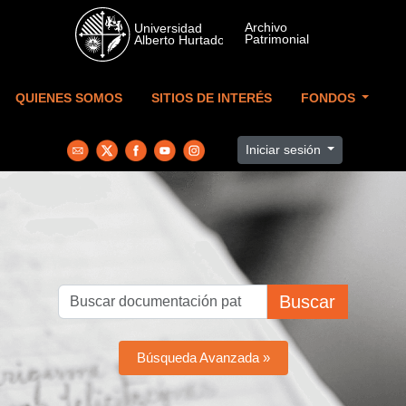
Skip to main content
QUIENES SOMOS
SITIOS DE INTERÉS
FONDOS
Iniciar sesión
Buscar
Búsqueda Avanzada »