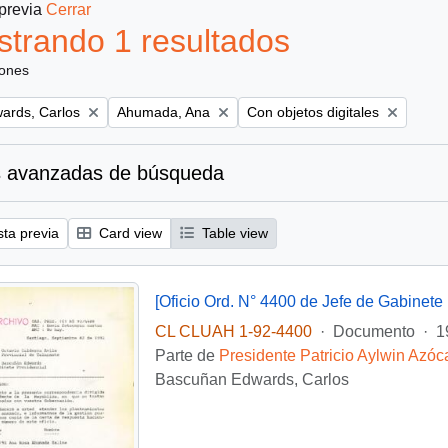
 previa
Cerrar
trando 1 resultados
iones
Remove filter:
Remove filter:
ards, Carlos
Ahumada, Ana
Con objetos digitales
 avanzadas de búsqueda
sta previa
Card view
Table view
[Oficio Ord. N° 4400 de Jefe de Gabinete 
CL CLUAH 1-92-4400
·
Documento
·
1
Parte de
Presidente Patricio Aylwin Azóc
Bascuñan Edwards, Carlos