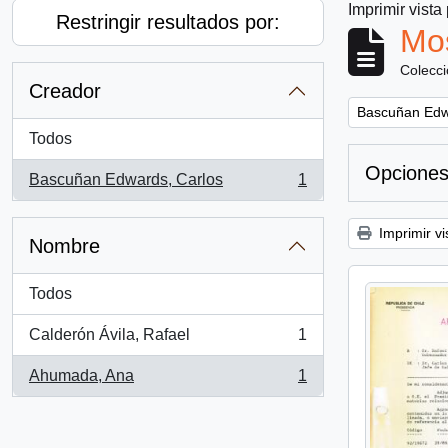
Imprimir vista
Restringir resultados por:
Mos
Colecc
Creador
Remove filter:
Bascuñan Edw
Todos
Opciones
Bascuñan Edwards, Carlos
1
, 1 resultados
Imprimir vi
Nombre
Todos
Calderón Ávila, Rafael
1
, 1 resultados
Ahumada, Ana
1
, 1 resultados