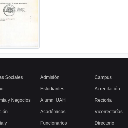
as Sociales
Admisión
Campus
ho
Estudiantes
Acreditación
mía y Negocios
Alumni UAH
Rectoría
ción
Académicos
Vicerrectorías
ía y
Funcionarios
Directorio