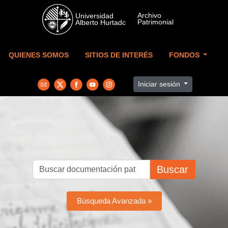
Skip to main content
QUIENES SOMOS
SITIOS DE INTERÉS
FONDOS
Iniciar sesión
Buscar
Búsqueda Avanzada »