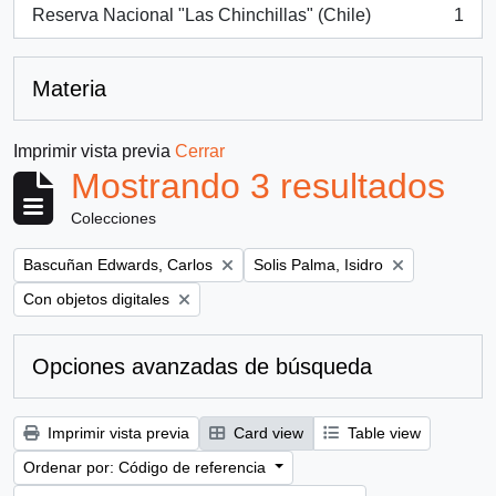
Reserva Nacional "Las Chinchillas" (Chile)
1
, 1 resultados
Materia
Imprimir vista previa
Cerrar
Mostrando 3 resultados
Colecciones
Remove filter:
Remove filter:
Bascuñan Edwards, Carlos
Solis Palma, Isidro
Remove filter:
Con objetos digitales
Opciones avanzadas de búsqueda
Imprimir vista previa
Card view
Table view
Ordenar por: Código de referencia