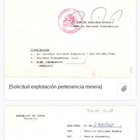
[Solicitud explotación pertenencia minera]
Añadi