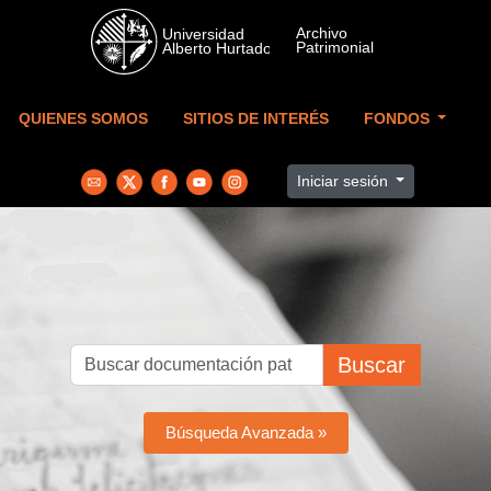
Skip to main content
QUIENES SOMOS
SITIOS DE INTERÉS
FONDOS
Iniciar sesión
Buscar
Búsqueda Avanzada »