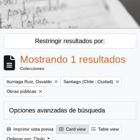
Restringir resultados por:
Mostrando 1 resultados
Colecciones
Remove filter:
Remove filter:
Iturriaga Ruiz, Osvaldo
Santiago (Chile : Ciudad)
Remove filter:
Obras públicas
Opciones avanzadas de búsqueda
Imprimir vista previa
Card view
Table view
Ordenar por: Título