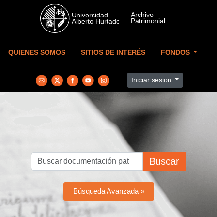
Skip to main content
QUIENES SOMOS
SITIOS DE INTERÉS
FONDOS
Iniciar sesión
Buscar
Búsqueda Avanzada »