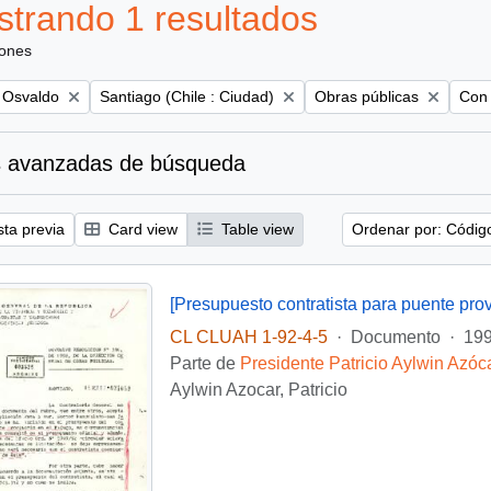
trando 1 resultados
iones
Remove filter:
Remove filter:
Remo
, Osvaldo
Santiago (Chile : Ciudad)
Obras públicas
Con 
 avanzadas de búsqueda
sta previa
Card view
Table view
Ordenar por: Códig
[Presupuesto contratista para puente prov
CL CLUAH 1-92-4-5
·
Documento
·
199
Parte de
Presidente Patricio Aylwin Azóc
Aylwin Azocar, Patricio