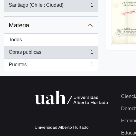
Santiago (Chile : Ciudad)
1
, 1 resultados
Materia
Todos
Obras públicas
1
, 1 resultados
Puentes
1
, 1 resultados
Cienci
Derec
Econo
Universidad Alberto Hurtado
Educa