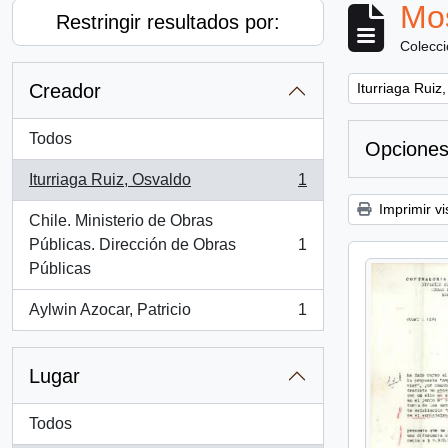
Mos
Restringir resultados por:
Colecc
Remove filter:
Creador
Iturriaga Ruiz
Todos
Opciones
Iturriaga Ruiz, Osvaldo
1
, 1 resultados
Imprimir vi
Chile. Ministerio de Obras
Públicas. Dirección de Obras
1
, 1 resultados
Públicas
Aylwin Azocar, Patricio
1
, 1 resultados
Lugar
Todos