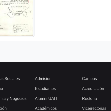
as Sociales
Admisión
Campus
ho
Estudiantes
Acreditación
mía y Negocios
Alumni UAH
Rectoría
ción
Académicos
Vicerrectorías