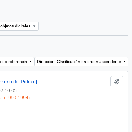
ve filter:
objetos digitales
o de referencia
Dirección: Clasificación en orden ascendente
Añadi
isorio del Piduco]
2-10-05
ar (1990-1994)