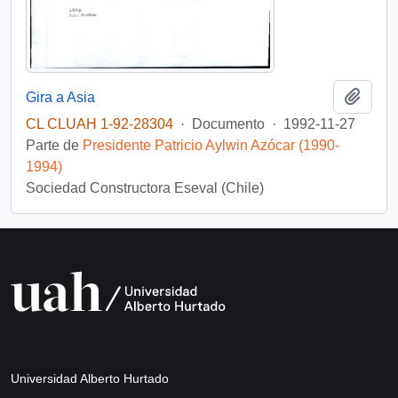
Añadi
Gira a Asia
CL CLUAH 1-92-28304
·
Documento
·
1992-11-27
Parte de
Presidente Patricio Aylwin Azócar (1990-
1994)
Sociedad Constructora Eseval (Chile)
Universidad Alberto Hurtado