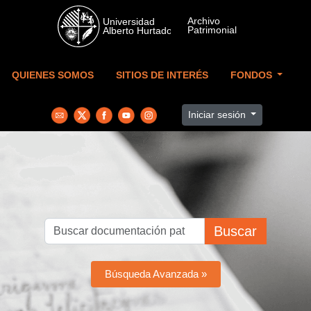
Skip to main content
QUIENES SOMOS
SITIOS DE INTERÉS
FONDOS
Iniciar sesión
Buscar
Búsqueda Avanzada »