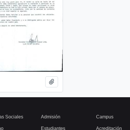
Add to clipboard
as Sociales
Admisión
Campus
ho
Estudiantes
Acreditación