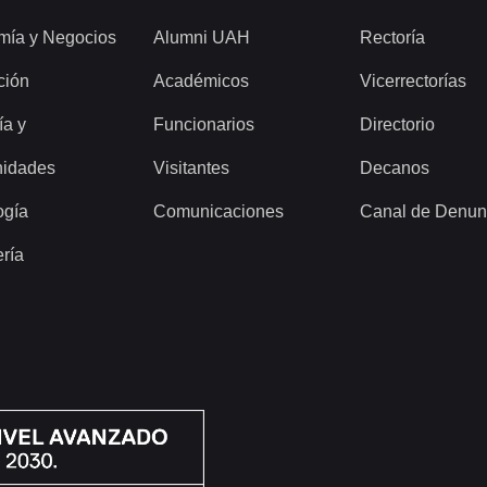
mía y Negocios
Alumni UAH
Rectoría
ción
Académicos
Vicerrectorías
ía y
Funcionarios
Directorio
idades
Visitantes
Decanos
ogía
Comunicaciones
Canal de Denun
ería