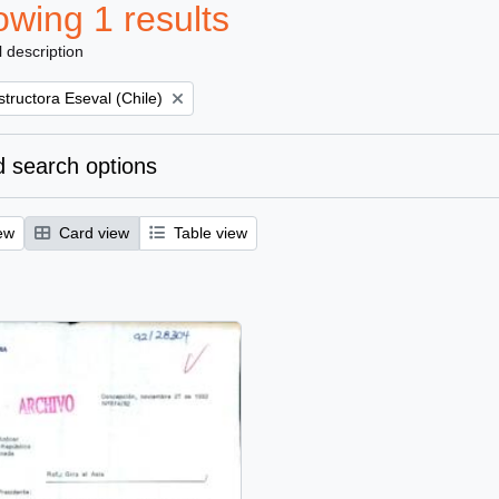
wing 1 results
l description
tructora Eseval (Chile)
 search options
ew
Card view
Table view