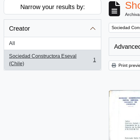
Sho
Narrow your results by:
Archiva
Remove filter:
Creator
Sociedad Cons
All
Advanced
Sociedad Constructora Eseval
1
, 1 results
(Chile)
Print previ