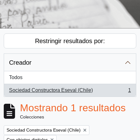
Restringir resultados por:
Creador
Todos
Sociedad Constructora Eseval (Chile)
1
, 1 resultados
Mostrando 1 resultados
Colecciones
Remove filter:
Sociedad Constructora Eseval (Chile)
Remove filter:
Con objetos digitales