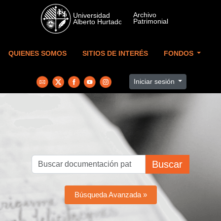
Skip to main content
QUIENES SOMOS
SITIOS DE INTERÉS
FONDOS
Iniciar sesión
Buscar
Búsqueda Avanzada »