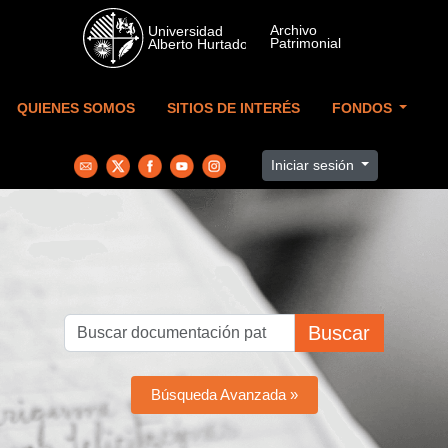
Skip to main content
QUIENES SOMOS
SITIOS DE INTERÉS
FONDOS
Iniciar sesión
Buscar
Búsqueda Avanzada »