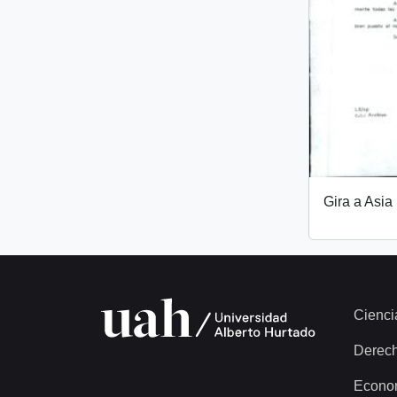
Gira a Asia
Cienci
Derec
Econo