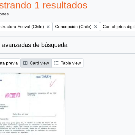
trando 1 resultados
iones
Remove filter:
Remove filter:
tructora Eseval (Chile)
Concepción (Chile)
Con objetos digit
 avanzadas de búsqueda
sta previa
Card view
Table view