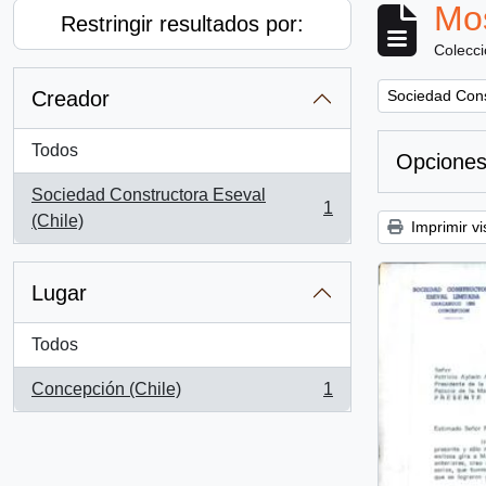
Mos
Restringir resultados por:
Colecc
Remove filter:
Creador
Sociedad Cons
Todos
Opciones
Sociedad Constructora Eseval
1
, 1 resultados
(Chile)
Imprimir vi
Lugar
Todos
Concepción (Chile)
1
, 1 resultados