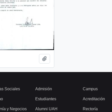
Añadir al portapapeles
as Sociales
Admisión
Campus
ho
Estudiantes
Acreditación
mía y Negocios
Alumni UAH
Rectoría