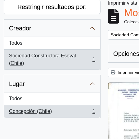
Imprimir vista
Restringir resultados por:
Mos
Colecc
Creador
Remove filter:
Sociedad Cons
Todos
Opciones
Sociedad Constructora Eseval
1
, 1 resultados
(Chile)
Imprimir vi
Lugar
Todos
Concepción (Chile)
1
, 1 resultados