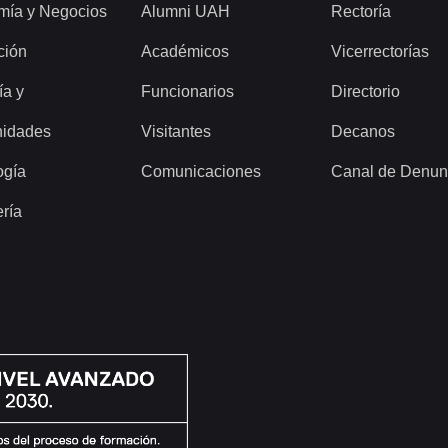
mía y Negocios
Alumni UAH
Rectoría
ción
Académicos
Vicerrectorías
ía y
Funcionarios
Directorio
idades
Visitantes
Decanos
ogía
Comunicaciones
Canal de Denun
ería