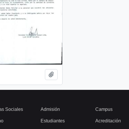
Añadir al portapapeles
as Sociales
Admisión
Campus
ho
Estudiantes
Acreditación