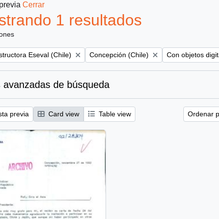
 previa
Cerrar
trando 1 resultados
iones
Remove filter:
Remove filter:
tructora Eseval (Chile)
Concepción (Chile)
Con objetos digit
 avanzadas de búsqueda
sta previa
Card view
Table view
Ordenar p