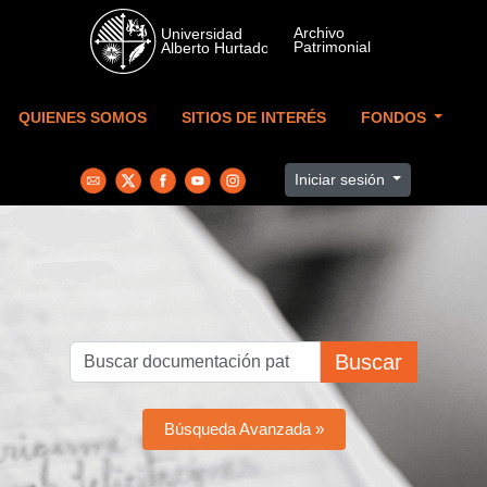
Skip to main content
QUIENES SOMOS
SITIOS DE INTERÉS
FONDOS
Iniciar sesión
Buscar
Búsqueda Avanzada »