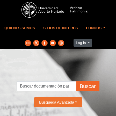
Skip to main content
QUIENES SOMOS
SITIOS DE INTERÉS
FONDOS
Log in
Buscar
Búsqueda Avanzada »