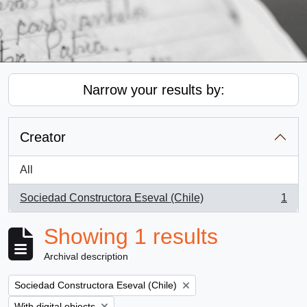
Narrow your results by:
Creator
All
Sociedad Constructora Eseval (Chile)
1
, 1 results
Showing 1 results
Archival description
Remove filter:
Sociedad Constructora Eseval (Chile)
Remove filter:
With digital objects