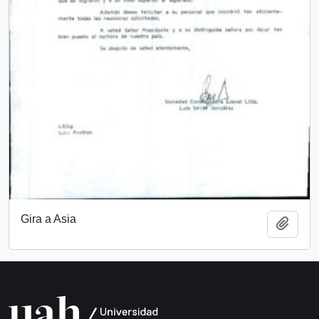
Gira a Asia
Add t