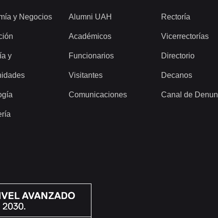
mía y Negocios
Alumni UAH
Rectoría
ción
Académicos
Vicerrectorías
ía y
Funcionarios
Directorio
idades
Visitantes
Decanos
ogía
Comunicaciones
Canal de Denun
ería