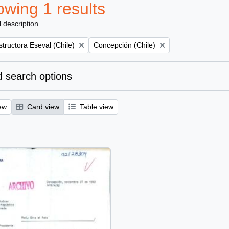
wing 1 results
l description
Remove filter:
tructora Eseval (Chile)
Concepción (Chile)
 search options
ew
Card view
Table view