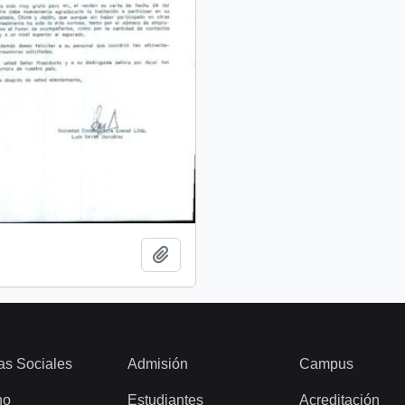
Add to clipboard
as Sociales
Admisión
Campus
ho
Estudiantes
Acreditación