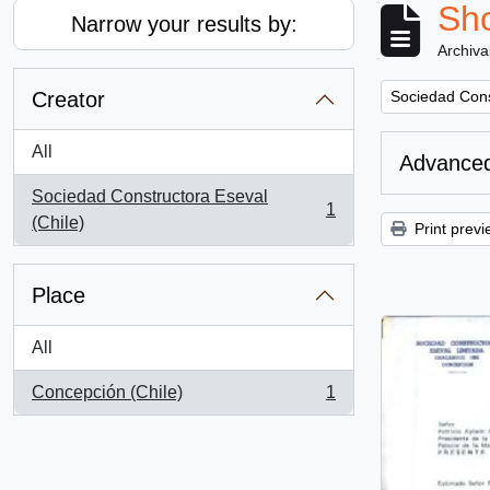
Sho
Narrow your results by:
Archiva
Remove filter:
Creator
Sociedad Cons
All
Advanced
Sociedad Constructora Eseval
1
, 1 results
(Chile)
Print previ
Place
All
Concepción (Chile)
1
, 1 results