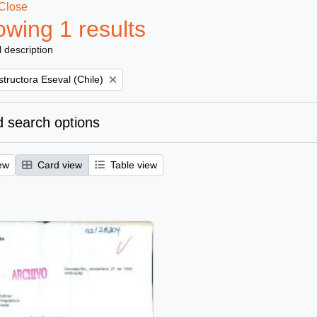
Close
wing 1 results
l description
tructora Eseval (Chile)
 search options
ew
Card view
Table view