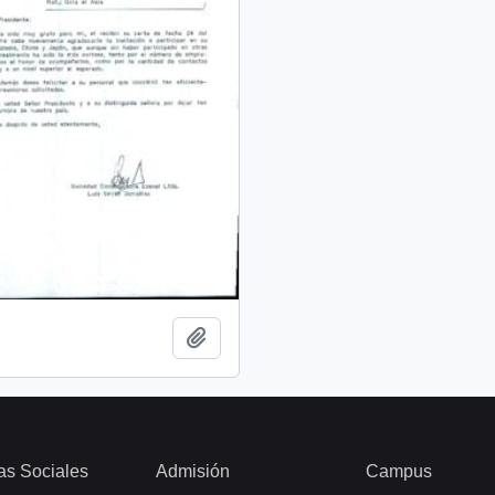
Add to clipboard
as Sociales
Admisión
Campus