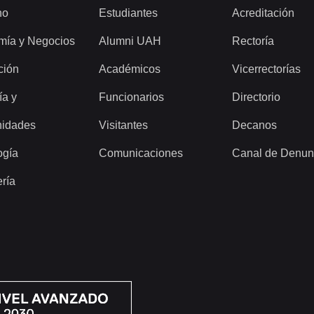
ho
Estudiantes
Acreditación
mía y Negocios
Alumni UAH
Rectoría
ción
Académicos
Vicerrectorías
ía y
Funcionarios
Directorio
idades
Visitantes
Decanos
ogía
Comunicaciones
Canal de Denun
ería