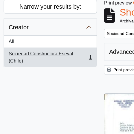
Print preview
Narrow your results by:
Sho
Archiva
Creator
Remove filter:
Sociedad Cons
All
Advanced
Sociedad Constructora Eseval
1
, 1 results
(Chile)
Print previ