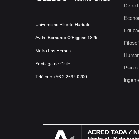
Derec
Econo
Universidad Alberto Hurtado
Educa
Avda. Bernardo O’Higgins 1825
Filosof
Metro Los Héroes
Human
Santiago de Chile
Psicol
Teléfono +56 2 2692 0200
Ingeni