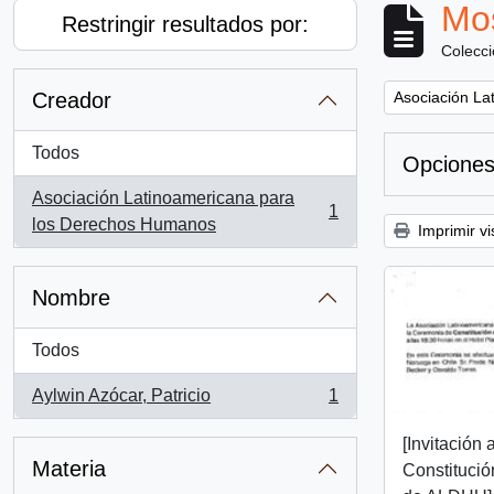
Mos
Restringir resultados por:
Colecc
Remove filter:
Creador
Asociación La
Todos
Opciones
Asociación Latinoamericana para
1
, 1 resultados
los Derechos Humanos
Imprimir vi
Nombre
Todos
Aylwin Azócar, Patricio
1
, 1 resultados
[Invitación
Materia
Constitució