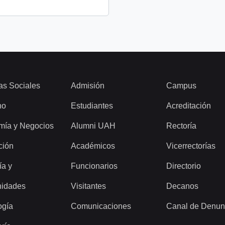
as Sociales
Admisión
Campus
ho
Estudiantes
Acreditación
mía y Negocios
Alumni UAH
Rectoría
ción
Académicos
Vicerrectorías
ía y
Funcionarios
Directorio
idades
Visitantes
Decanos
ogía
Comunicaciones
Canal de Denun