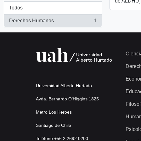
de ALDHU]
Todos
Derechos Humanos
1
, 1 resultados
Cienci
Derec
Econo
Universidad Alberto Hurtado
Educa
Avda. Bernardo O’Higgins 1825
Filosof
Metro Los Héroes
Human
Santiago de Chile
Psicol
Teléfono +56 2 2692 0200