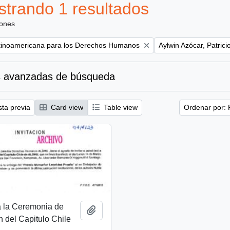
trando 1 resultados
iones
Remove filter:
tinoamericana para los Derechos Humanos
Aylwin Azócar, Patrici
 avanzadas de búsqueda
sta previa
Card view
Table view
Ordenar por: 
 a la Ceremonia de
Añadir al portapapeles
n del Capitulo Chile