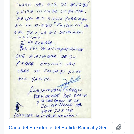
Añadi
Carta del Presidente del Partido Radical y Secretario de la Concertación de San Javier, sr. Alejandro Toledo, dirigida al sr. Presidente [Patricio Aylwin Azócar]