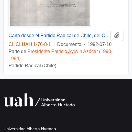
Añadi
Carta desde el Partido Radical de Chile, del Concejal electo en la comuna de Viña del Mar, sr. Juan Luis Trejo Canessa, dirigida al Señor Patricio Aylwin A., Presidente de la República
CL CLUAH 1-76-8-1
·
Documento
·
1992-07-10
Parte de
Presidente Patricio Aylwin Azócar (1990-
1994)
Partido Radical (Chile)
Universidad Alberto Hurtado