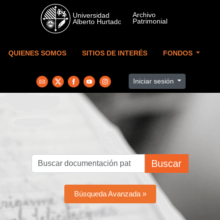
Skip to main content
QUIENES SOMOS
SITIOS DE INTERÉS
FONDOS
Iniciar sesión
Buscar
Búsqueda Avanzada »