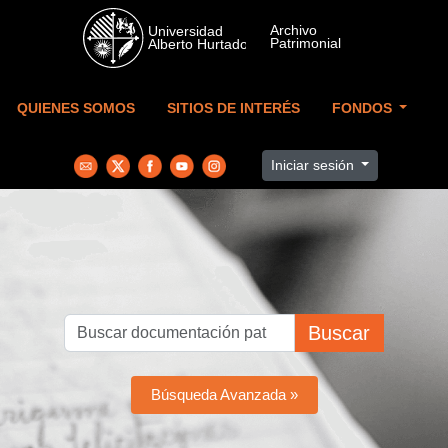
Skip to main content
QUIENES SOMOS
SITIOS DE INTERÉS
FONDOS
Iniciar sesión
Buscar
Búsqueda Avanzada »