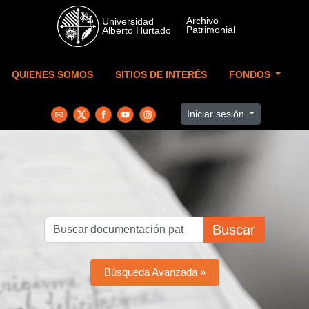
Skip to main content
QUIENES SOMOS
SITIOS DE INTERÉS
FONDOS
Iniciar sesión
Buscar
Búsqueda Avanzada »