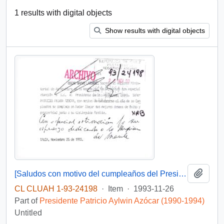
1 results with digital objects
Show results with digital objects
Add t
[Saludos con motivo del cumpleaños del Presidente]
CL CLUAH 1-93-24198
·
Item
·
1993-11-26
Part of
Presidente Patricio Aylwin Azócar (1990-1994)
Untitled