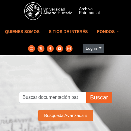
Skip to main content
QUIENES SOMOS
SITIOS DE INTERÉS
FONDOS
Log in
Buscar
Búsqueda Avanzada »