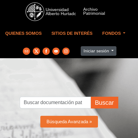
Skip to main content
QUIENES SOMOS
SITIOS DE INTERÉS
FONDOS
Iniciar sesión
Buscar
Búsqueda Avanzada »