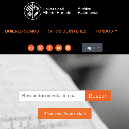
Skip to main content
QUIENES SOMOS
SITIOS DE INTERÉS
FONDOS
Log in
Buscar
Búsqueda Avanzada »