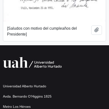
[Saludos con motivo del cumpleaños del
Add t
Presidente]
Universidad Alberto Hurtado
Avda. Bernardo O’Higgins 1825
Metro Los Héroes