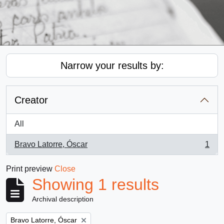
Narrow your results by:
Creator
All
Bravo Latorre, Óscar
1
, 1 results
Print preview
Close
Showing 1 results
Archival description
Remove filter:
Bravo Latorre, Óscar