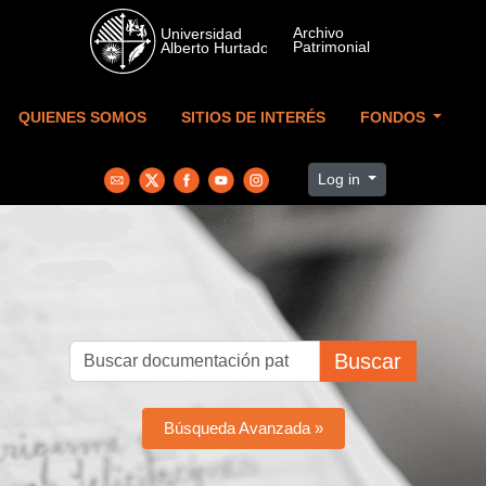
Skip to main content
QUIENES SOMOS
SITIOS DE INTERÉS
FONDOS
Log in
Buscar
Búsqueda Avanzada »