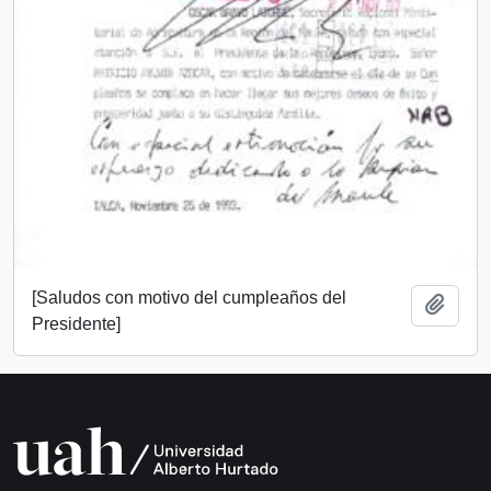
[Saludos con motivo del cumpleaños del
Add t
Presidente]