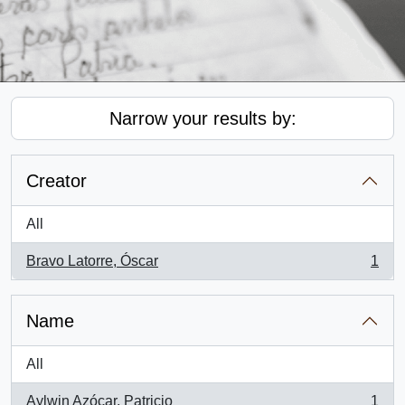
Narrow your results by:
Creator
All
Bravo Latorre, Óscar
1
, 1 results
Name
All
Aylwin Azócar, Patricio
1