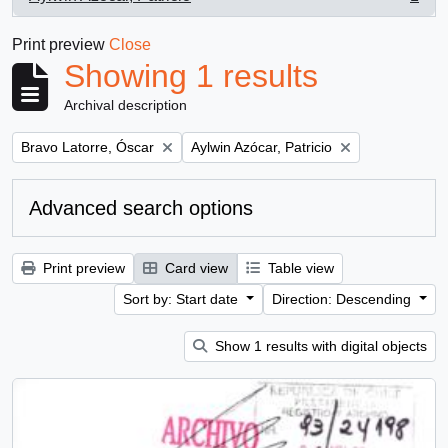
, 1 results
Print preview
Close
Showing 1 results
Archival description
Remove filter:
Remove filter:
Bravo Latorre, Óscar
Aylwin Azócar, Patricio
Advanced search options
Print preview
Card view
Table view
Sort by: Start date
Direction: Descending
Show 1 results with digital objects