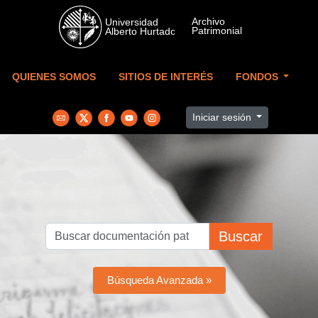
Skip to main content
QUIENES SOMOS
SITIOS DE INTERÉS
FONDOS
Iniciar sesión
Buscar
Búsqueda Avanzada »