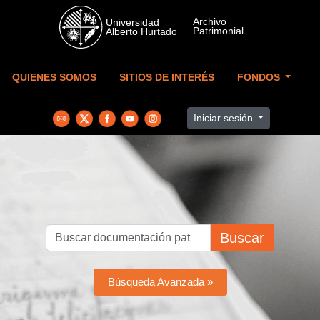
Skip to main content
QUIENES SOMOS
SITIOS DE INTERÉS
FONDOS
Iniciar sesión
Buscar
Búsqueda Avanzada »