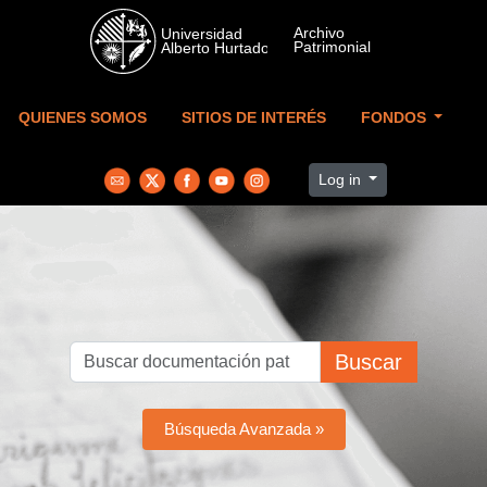
Skip to main content
QUIENES SOMOS
SITIOS DE INTERÉS
FONDOS
Log in
Buscar
Búsqueda Avanzada »