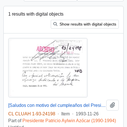
1 results with digital objects
Show results with digital objects
Add t
[Saludos con motivo del cumpleaños del Presidente]
CL CLUAH 1-93-24198
·
Item
·
1993-11-26
Part of
Presidente Patricio Aylwin Azócar (1990-1994)