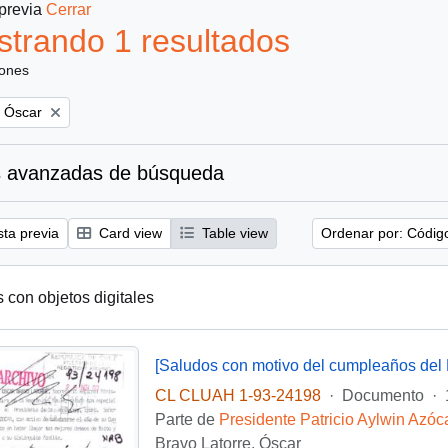
 previa
Cerrar
trando 1 resultados
iones
, Óscar
 avanzadas de búsqueda
sta previa
Card view
Table view
Ordenar por: Códig
s con objetos digitales
[Saludos con motivo del cumpleaños del 
CL CLUAH 1-93-24198
·
Documento
·
Parte de
Presidente Patricio Aylwin Azóc
Bravo Latorre, Óscar