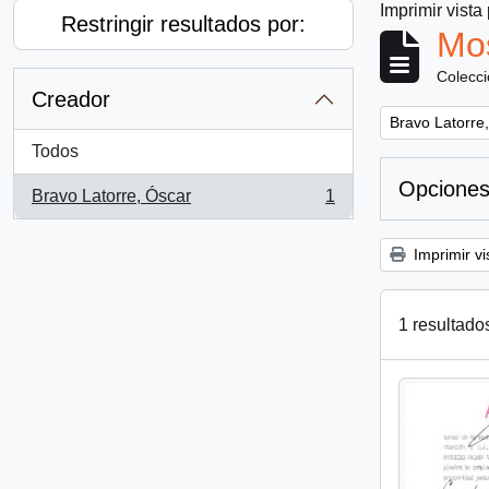
Imprimir vista
Restringir resultados por:
Mos
Colecc
Creador
Remove filter:
Bravo Latorre
Todos
Opciones
Bravo Latorre, Óscar
1
, 1 resultados
Imprimir vi
1 resultado