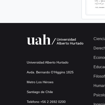
Cienci
Derec
Econo
Universidad Alberto Hurtado
Educa
Avda. Bernardo O’Higgins 1825
Filosof
Metro Los Héroes
Human
Santiago de Chile
Psicol
Teléfono +56 2 2692 0200
Ingeni