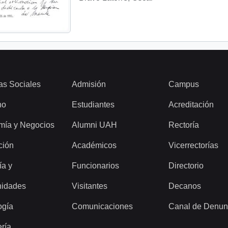
as Sociales
Admisión
Campus
ho
Estudiantes
Acreditación
mía y Negocios
Alumni UAH
Rectoría
ción
Académicos
Vicerrectorías
ía y
Funcionarios
Directorio
idades
Visitantes
Decanos
ogía
Comunicaciones
Canal de Denun
ería