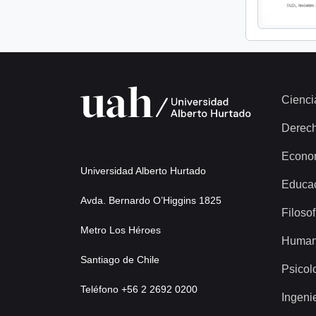
Cienci
Derec
Econo
Universidad Alberto Hurtado
Educa
Avda. Bernardo O’Higgins 1825
Filosof
Metro Los Héroes
Human
Santiago de Chile
Psicol
Teléfono +56 2 2692 0200
Ingeni