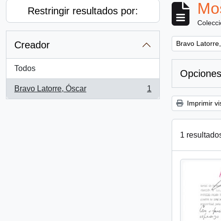
Mos
Restringir resultados por:
Colecc
Remove filter:
Creador
Bravo Latorre
Todos
Opciones
Bravo Latorre, Óscar
1
, 1 resultados
Imprimir vi
1 resultado