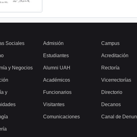
as Sociales
Admisión
Campus
ho
Estudiantes
Acreditación
mía y Negocios
Alumni UAH
Rectoría
ción
Académicos
Vicerrectorías
ía y
Funcionarios
Directorio
idades
Visitantes
Decanos
ogía
Comunicaciones
Canal de Denun
ería