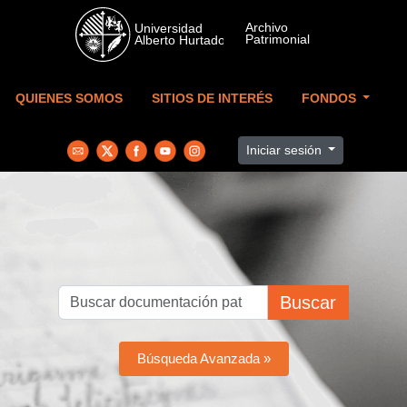
Skip to main content
QUIENES SOMOS
SITIOS DE INTERÉS
FONDOS
Iniciar sesión
Buscar
Búsqueda Avanzada »