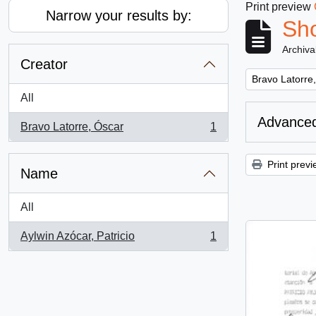
Print preview
Narrow your results by:
Sho
Archiva
Creator
Remove filter:
Bravo Latorre
All
Advanced
Bravo Latorre, Óscar
1
, 1 results
Print previ
Name
All
Aylwin Azócar, Patricio
1
, 1 results