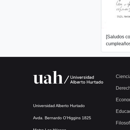
[Saludos co
cumpleaños
Cienci
Derec
Econo
Universidad Alberto Hurtado
Educa
Avda. Bernardo O’Higgins 1825
Filosof