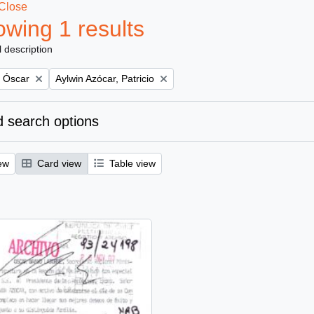
Close
wing 1 results
l description
Remove filter:
, Óscar
Aylwin Azócar, Patricio
 search options
ew
Card view
Table view