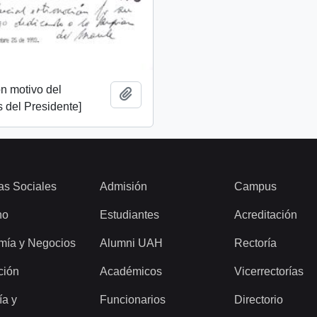
n motivo del
Add to clipboard
 del Presidente]
as Sociales
Admisión
Campus
ho
Estudiantes
Acreditación
mía y Negocios
Alumni UAH
Rectoría
ción
Académicos
Vicerrectorías
ía y
Funcionarios
Directorio