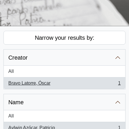
Narrow your results by:
Creator
All
Bravo Latorre, Óscar
1
, 1 results
Name
All
Aylwin Azócar, Patricio
1