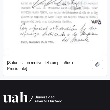
[Saludos con motivo del cumpleaños del
Add t
Presidente]