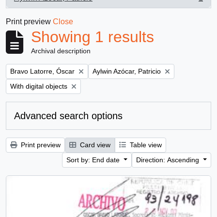
, 1 results
Print preview
Close
Showing 1 results
Archival description
Remove filter:
Remove filter:
Bravo Latorre, Óscar
Aylwin Azócar, Patricio
Remove filter:
With digital objects
Advanced search options
Print preview
Card view
Table view
Sort by: End date
Direction: Ascending