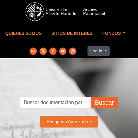
Skip to main content
QUIENES SOMOS
SITIOS DE INTERÉS
FONDOS
Log in
Buscar
Búsqueda Avanzada »