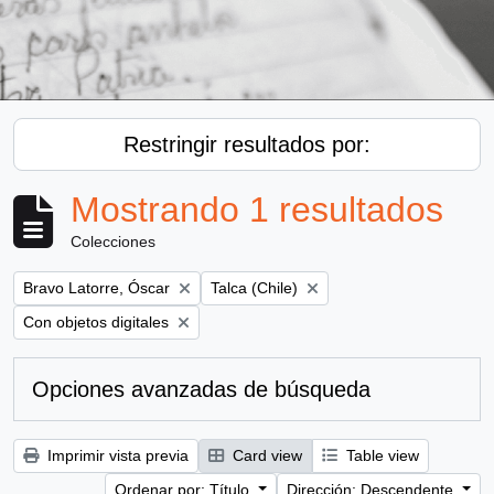
Restringir resultados por:
Mostrando 1 resultados
Colecciones
Remove filter:
Remove filter:
Bravo Latorre, Óscar
Talca (Chile)
Remove filter:
Con objetos digitales
Opciones avanzadas de búsqueda
Imprimir vista previa
Card view
Table view
Ordenar por: Título
Dirección: Descendente