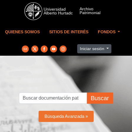
Skip to main content
QUIENES SOMOS
SITIOS DE INTERÉS
FONDOS
Iniciar sesión
Buscar
Búsqueda Avanzada »