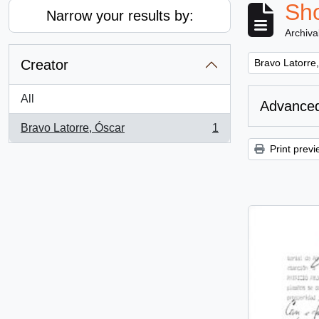
Sho
Narrow your results by:
Archiva
Remove filter:
Creator
Bravo Latorre
All
Advanced
Bravo Latorre, Óscar
1
, 1 results
Print previ