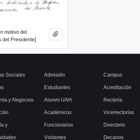
n motivo del
Add to clipboard
 del Presidente]
as Sociales
Admisión
Campus
ho
Estudiantes
Acreditación
mía y Negocios
Alumni UAH
Rectoría
ción
Académicos
Vicerrectorías
ía y
Funcionarios
Directorio
idades
Visitantes
Decanos