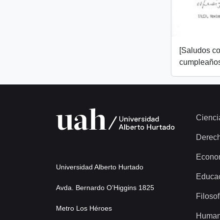
[Saludos co
cumpleaños
Cienci
Derec
Econo
Universidad Alberto Hurtado
Educa
Avda. Bernardo O’Higgins 1825
Filosof
Metro Los Héroes
Human