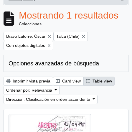
, 1 resultados
Mostrando 1 resultados
Colecciones
Remove filter:
Remove filter:
Bravo Latorre, Óscar
Talca (Chile)
Remove filter:
Con objetos digitales
Opciones avanzadas de búsqueda
Imprimir vista previa
Card view
Table view
Ordenar por: Relevancia
Dirección: Clasificación en orden ascendente