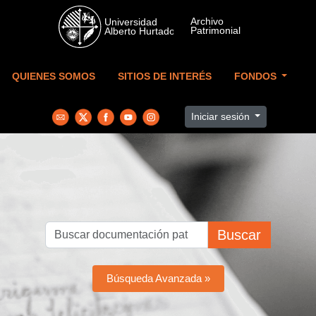
Skip to main content
QUIENES SOMOS
SITIOS DE INTERÉS
FONDOS
Iniciar sesión
Buscar
Búsqueda Avanzada »