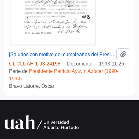
Añadi
[Saludos con motivo del cumpleaños del Presidente]
CL CLUAH 1-93-24198
·
Documento
·
1993-11-26
Parte de
Presidente Patricio Aylwin Azócar (1990-
1994)
Bravo Latorre, Óscar