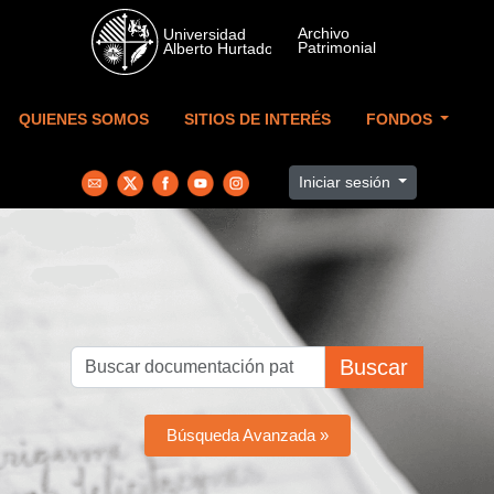
Skip to main content
QUIENES SOMOS
SITIOS DE INTERÉS
FONDOS
Iniciar sesión
Buscar
Búsqueda Avanzada »