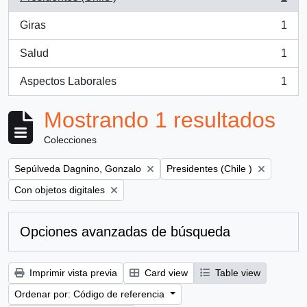
, 1 resultados
Giras
1
, 1 resultados
Salud
1
, 1 resultados
Aspectos Laborales
1
, 1 resultados
Mostrando 1 resultados
Colecciones
Remove filter:
Remove filter:
Sepúlveda Dagnino, Gonzalo
Presidentes (Chile )
Remove filter:
Con objetos digitales
Opciones avanzadas de búsqueda
Imprimir vista previa
Card view
Table view
Ordenar por: Código de referencia