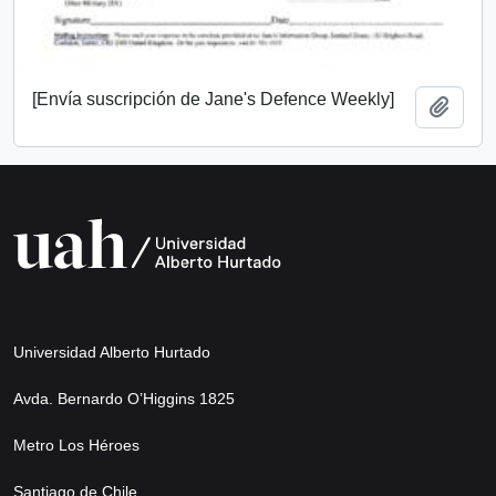
[Envía suscripción de Jane's Defence Weekly]
Añadi
Universidad Alberto Hurtado
Avda. Bernardo O’Higgins 1825
Metro Los Héroes
Santiago de Chile