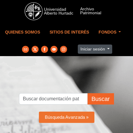
Skip to main content
QUIENES SOMOS
SITIOS DE INTERÉS
FONDOS
Iniciar sesión
Buscar
Búsqueda Avanzada »