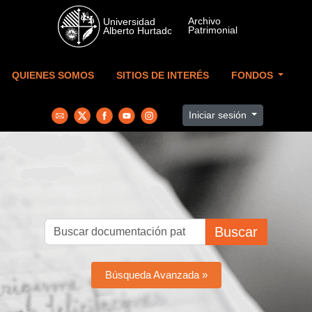
Skip to main content
QUIENES SOMOS
SITIOS DE INTERÉS
FONDOS
Iniciar sesión
Buscar
Búsqueda Avanzada »