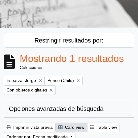
Restringir resultados por:
Mostrando 1 resultados
Colecciones
Remove filter:
Remove filter:
Esparza, Jorge
Penco (Chile)
Remove filter:
Con objetos digitales
Opciones avanzadas de búsqueda
Imprimir vista previa
Card view
Table view
Ordenar por: Fecha modificada