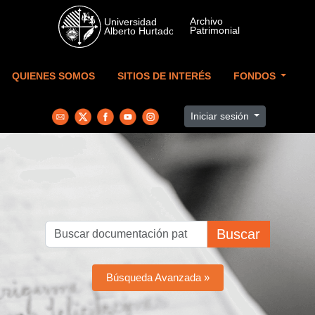
Skip to main content
QUIENES SOMOS
SITIOS DE INTERÉS
FONDOS
Iniciar sesión
Buscar
Búsqueda Avanzada »