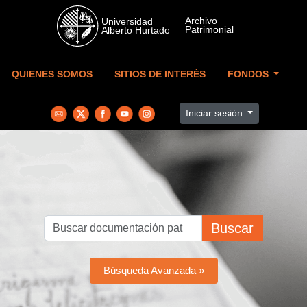
Skip to main content
QUIENES SOMOS
SITIOS DE INTERÉS
FONDOS
Iniciar sesión
Buscar
Búsqueda Avanzada »