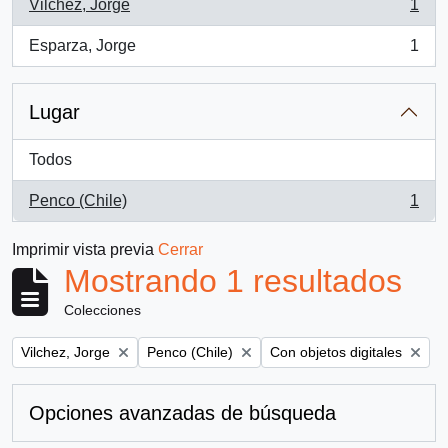
Vilchez, Jorge
1
, 1 resultados
Esparza, Jorge
1
, 1 resultados
Lugar
Todos
Penco (Chile)
1
, 1 resultados
Imprimir vista previa
Cerrar
Mostrando 1 resultados
Colecciones
Remove filter:
Remove filter:
Remove filter:
Vilchez, Jorge
Penco (Chile)
Con objetos digitales
Opciones avanzadas de búsqueda