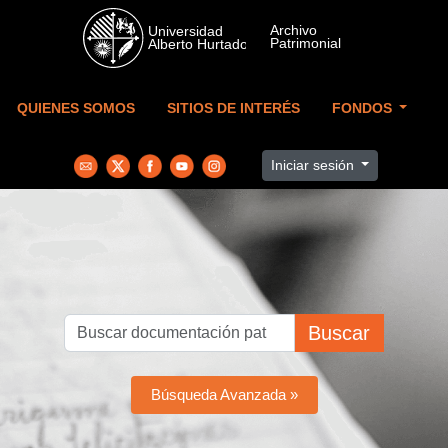
Skip to main content
QUIENES SOMOS
SITIOS DE INTERÉS
FONDOS
Iniciar sesión
Buscar
Búsqueda Avanzada »