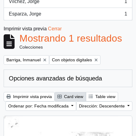
Vilchez, Jorge
1
, 1 resultados
Esparza, Jorge
1
, 1 resultados
Imprimir vista previa
Cerrar
Mostrando 1 resultados
Colecciones
Remove filter:
Remove filter:
Barriga, Inmanuel
Con objetos digitales
Opciones avanzadas de búsqueda
Imprimir vista previa
Card view
Table view
Ordenar por: Fecha modificada
Dirección: Descendente