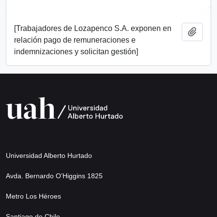
[Trabajadores de Lozapenco S.A. exponen en
Añadi
relación pago de remuneraciones e
indemnizaciones y solicitan gestión]
Universidad Alberto Hurtado
Avda. Bernardo O’Higgins 1825
Metro Los Héroes
Santiago de Chile