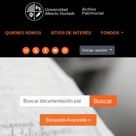
Skip to main content
QUIENES SOMOS
SITIOS DE INTERÉS
FONDOS
Iniciar sesión
Buscar
Búsqueda Avanzada »