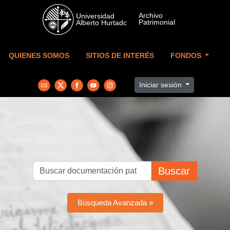
Skip to main content
QUIENES SOMOS
SITIOS DE INTERÉS
FONDOS
Iniciar sesión
Buscar
Búsqueda Avanzada »