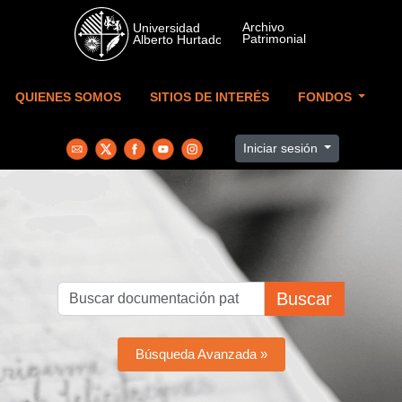
Skip to main content
QUIENES SOMOS
SITIOS DE INTERÉS
FONDOS
Iniciar sesión
Buscar
Búsqueda Avanzada »