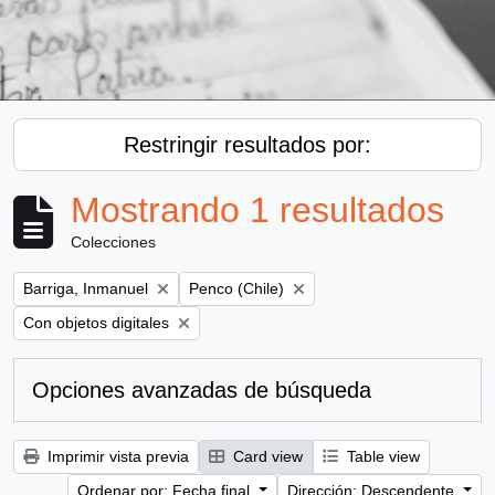
Restringir resultados por:
Mostrando 1 resultados
Colecciones
Remove filter:
Remove filter:
Barriga, Inmanuel
Penco (Chile)
Remove filter:
Con objetos digitales
Opciones avanzadas de búsqueda
Imprimir vista previa
Card view
Table view
Ordenar por: Fecha final
Dirección: Descendente